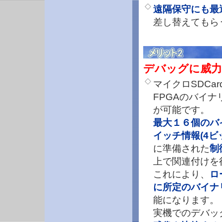
◇
遠隔保守にも最
差し替えてもら
デバッグに威力
◇
マイクロSDCa
FPGAのバイ
が可能です。
最大１６個のバ
イッチ情報(4ビ
に準備された
制
上で関連付けを
これにより、
ロ
に所定のバイナ
能になります。
実機でのデバッ