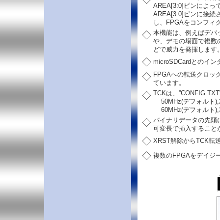
AREA[3:0]ピン
AREA[3:0]ピン
し、FPGAをコンフィ
本機能は、例えばデバ
◇
や、デモの場面で複数
どで威力を発揮します
◇
microSDCardとの
FPGAへの転送クロック
◇
ています。
TCKは、”CONFIG
◇
50MHz(デフォルト),25
60MHz(デフォルト),30
バイナリデータの先頭
◇
可変長で挿入すること
◇
XRST解除からTCK
◇
複数のFPGAをデイ