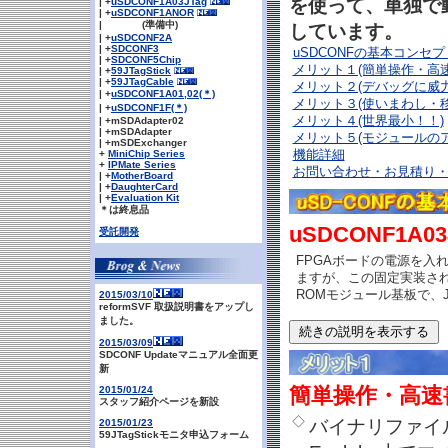
を使って、単独で
| +
uSDCONF1A03JTag
| +
uSDCONF1ANOR
| (準備中)
しています。
| +
uSDCONF2A
| +
SDCONF3
uSDCONFの基本コンセプ
| +
SDCONF5Chip
メリット１(簡単操作・高
| +
59JTagStick
| +
59JTagCable
メリット２(デバッグに威力
| +
uSDCONF1A01,02(＊)
メリット３(使いまわし・移
| +
uSDCONF1F(＊)
メリット４(世界最小！！)
| +mSDAdapter02
| +mSDAdapter
メリット５(モジュールの
| +mSDExchanger
+
MiniChip Series
機能詳細
+
IPMate Series
お問い合わせ・お見積り
| +
MotherBoard
| +
DaughterCard
| +
Evaluation Kit
＊は終息品
uSDCONF1A
受託開発
FPGAボードの電源を入
ますが、この固定実装され
ROMモジュール基板で、
2015/03/10
reformSVF 取扱説明書をアップし
ました。
2015/03/09
SDCONF Updateマニュアル全面更
新
簡単操作・高速
2015/01/24
スタッフ紹介ページを新設
◇
バイナリファイル
2015/01/23
59JTagStickモニタ申込フォーム