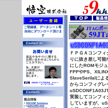
ご登録後、データシート等
自由にダウンロード頂けま
す
ＦＰＧＡコンフィ
りに抜き差し可能な
にしたROMモジュ
FPPやPS、XILINX
SlaveSerila
からコンフィグレ
uSDCONF1A0
実装してコンフィ
製品情報
していますが、uSD
+
SDCONF Solutions
| +
uSDCONF1A03