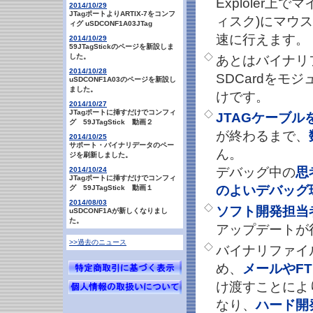
Exploler上
2014/10/29
JTagポートよりARTIX-7をコンフ
ィスク)にマウ
ィグ uSDCONF1A03JTag
速に行えます。
2014/10/29
59JTagStickのページを新設しま
◇
した。
あとはバイナリ
2014/10/28
SDCardをモ
uSDCONF1A03のページを新設し
ました。
けです。
2014/10/27
JTagポートに挿すだけでコンフィ
◇
JTAGケーブ
グ 59JTagStick 動画２
が終わるまで、
2014/10/25
サポート・バイナリデータのペー
ん。
ジを刷新しました。
デバッグ中の
思
2014/10/24
JTagポートに挿すだけでコンフィ
のよいデバッグ
グ 59JTagStick 動画１
2014/08/03
◇
ソフト開発担当
uSDCONF1Aが新しくなりまし
た。
アップデートが
>>過去のニュース
◇
バイナリファイ
め、
メールやFT
け渡すことによ
なり、
ハード開