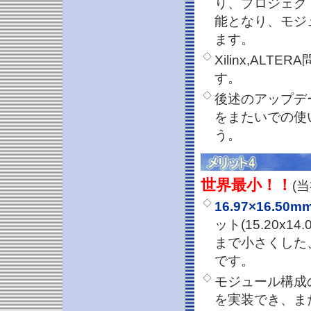
り、プロジェク
能となり、モジ
ます。
◇
Xilinx,AL
す。
◇
後述のアップデ
をまたいでの使
う。
世界最小！！
(
◇
16.97×16.50m
ット(15.20x1
まで小さくした
です。
◇
モジュール構成
を実装でき、ま