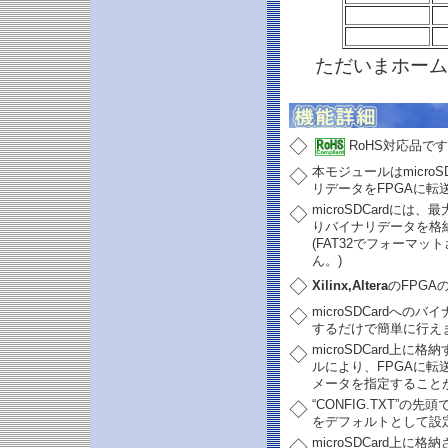
ただいまホーム
◇
RoHS対応品で
本モジュールはmicro
◇
リデータをFPGAに
microSDCardに
◇
りバイナリデータを格
(FAT32でフォーマット
ん。)
◇
Xilinx,Altera
のFPG
microSDCardへのバ
◇
するだけで簡単に行えま
microSDCard上に
◇
ルにより、FPGAに
メータを指定すること
“CONFIG.TXT
◇
をデフォルトとして設
microSDCard上に
◇