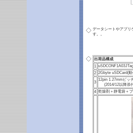
データシートやアプリ
◇
す。。
◇
出荷品構成
uSDCONF1A03JT
1
2Gbyte uSDCard
2
12pin 1.27mmピ
3
(2014/12以降
乾燥剤＋静電袋＋ブ
4