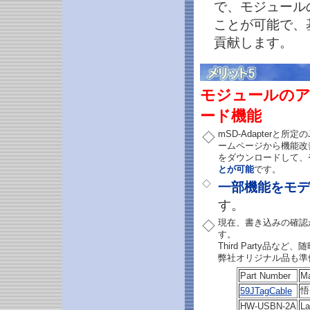
で、モジュール
ことが可能で、
貢献します。
モジュールの
ード機能
mSD-Adapterと
◇
ームページから機能改
をダウンロードして、
とが可能
です。
◇
一部機能をモデ
す。
現在、書き込みの確認
◇
す。
Third Party品
弊社オリジナル品も準
Part Number
Ma
悟
59JTagCable
HW-USBN-2A
La