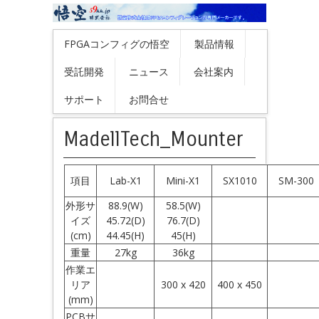
FPGAコンフィグの悟空
製品情報
受託開発
ニュース
会社案内
サポート
お問合せ
MadellTech_Mounter
項目
Lab-X1
Mini-X1
SX1010
SM-300
外形サ
88.9(W)
58.5(W)
イズ
45.72(D)
76.7(D)
(cm)
44.45(H)
45(H)
重量
27kg
36kg
作業エ
リア
300 x 420
400 x 450
(mm)
PCBサ