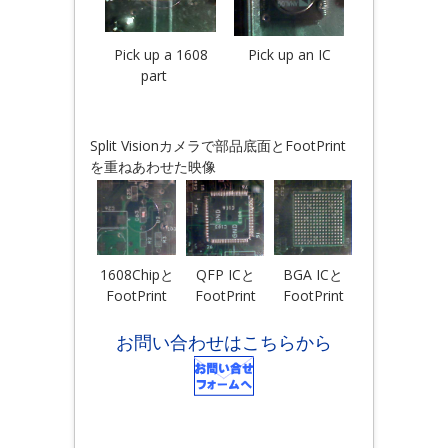
Pick up a 1608
Pick up an IC
part
Split Visionカメラで部品底面とFootPrint
を重ねあわせた映像
1608Chipと
QFP ICと
BGA ICと
FootPrint
FootPrint
FootPrint
お問い合わせはこちらから