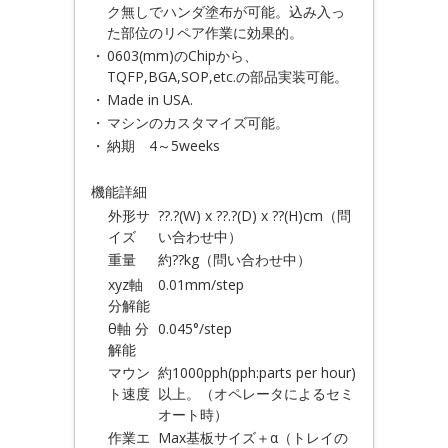
ク無しでハンダ塗布が可能。込み入っ
た部位のリペア作業に効果的。
・
0603(mm)のChipから、
TQFP,BGA,SOP,etc.の部品実装可能。
・
Made in USA.
・
マシンのカスタマイズ可能。
・
納期 4～5weeks
機能詳細
外形サ
??.?(W) x ??.?(D) x ??(H)cm（問
イズ
い合わせ中）
重量
約??kg（問い合わせ中）
xyz軸
0.01mm/step
分解能
θ軸 分
0.045°/step
解能
マウン
約1000pph(pph:parts per hour)
ト速度
以上。（オペレータによるセミ
オート時）
作業エ
Max基板サイズ＋α（トレイの