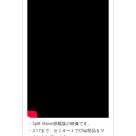
・
Split Vision搭載版の映像です。
・
2:17まで、セミオートでChip部品をマ