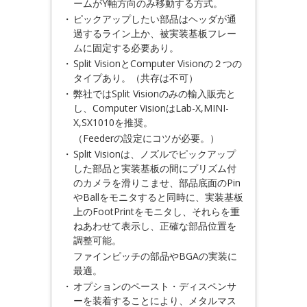
ームがY軸方向のみ移動する方式。
・
ピックアップしたい部品はヘッダが通
過するライン上か、被実装基板フレー
ムに固定する必要あり。
・
Split VisionとComputer Visionの２つの
タイプあり。（共存は不可）
・
弊社ではSplit Visionのみの輸入販売と
し、Computer VisionはLab-X,MINI-
X,SX1010を推奨。
（Feederの設定にコツが必要。）
・
Split Visionは、ノズルでピックアップ
した部品と実装基板の間にプリズム付
のカメラを滑りこませ、部品底面のPin
やBallをモニタすると同時に、実装基板
上のFootPrintをモニタし、それらを重
ねあわせて表示し、正確な部品位置を
調整可能。
ファインピッチの部品やBGAの実装に
最適。
・
オプションのペースト・ディスペンサ
ーを装着することにより、メタルマス