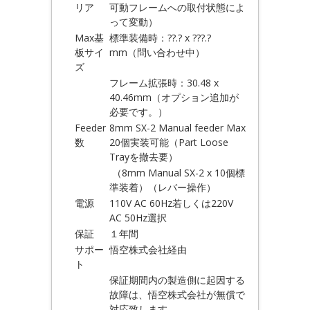
リア
可動フレームへの取付状態によ
って変動）
Max基
標準装備時：??.? x ???.?
板サイ
mm（問い合わせ中）
ズ
フレーム拡張時：30.48 x
40.46mm（オプション追加が
必要です。）
Feeder
8mm SX-2 Manual feeder Max
数
20個実装可能（Part Loose
Trayを撤去要）
（8mm Manual SX-2 x 10個標
準装着）（レバー操作）
電源
110V AC 60Hz若しくは220V
AC 50Hz選択
保証
１年間
サポー
悟空株式会社経由
ト
保証期間内の製造側に起因する
故障は、悟空株式会社が無償で
対応致します。