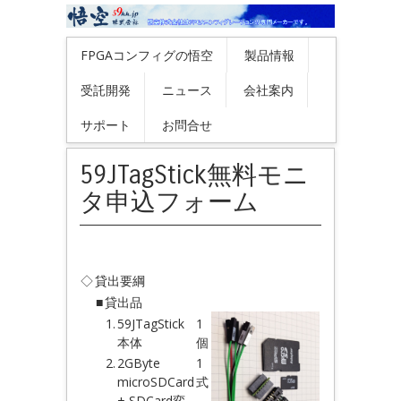
FPGAコンフィグの悟空
製品情報
受託開発
ニュース
会社案内
サポート
お問合せ
59JTagStick無料モニ
タ申込フォーム
◇
貸出要綱
■
貸出品
1.
59JTagStick
1
本体
個
2.
2GByte
1
microSDCard
式
+ SDCard変