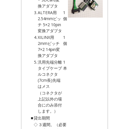
換アダプタ
3.
ALTERA用
1
2.54mmピッ
個
チ 5×2 10pin
変換アダプタ
4.
XILINX用
1
2mmピッチ
個
7×2 14pin変
換アダプタ
5.
汎用先端分離
1
タイプケーブ
本
ルコネクタ
(7cm長)先端
はメス
（コネクタが
上記以外の場
合にのみ添付
します。）
■
貸出期間
◇
３週間。（必要