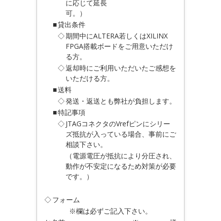
に応じて延長
可。）
■
貸出条件
◇
期間中にALTERA若しくはXILINX
FPGA搭載ボードをご用意いただけ
る方。
◇
返却時にご利用いただいたご感想を
いただける方。
■
送料
◇
発送・返送とも弊社が負担します。
■
特記事項
◇
JTAGコネクタのVrefピンにシリー
ズ抵抗が入っている場合、事前にご
相談下さい。
（電源電圧が抵抗により分圧され、
動作が不安定になるため対策が必要
です。）
◇
フォーム
※欄は必ずご記入下さい。