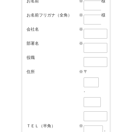
お名前
※
様
お名前フリガナ（全角）
※
様
会社名
※
部署名
※
役職
住所
※
〒
-
ＴＥＬ（半角）
※
-