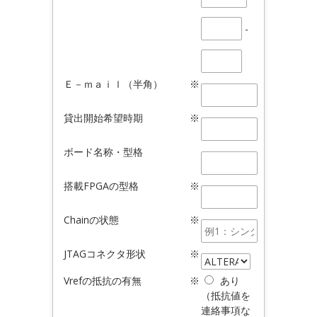
-
Ｅ－ｍａｉｌ（半角）
※
貸出開始希望時期
※
ボード名称・型格
搭載FPGAの型格
※
Chainの状態
※
JTAGコネクタ形状
※
Vrefの抵抗の有無
※
あり
（抵抗値を
連絡事項な