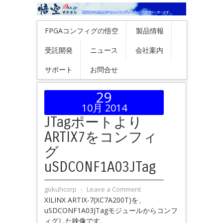
FPGAコンフィグの悟空
製品情報
受託開発
ニュース
会社案内
サポート
お問合せ
29
10月 2014
JTagポートより
ARTIX7をコンフィ
グ
uSDCONF1A03JTag
gokuhcorp
⋅
Leave a Comment
XILINX ARTIX-7(XC7A200T)を、
uSDCONF1A03JTagモジュールからコンフ
ィグした映像です。