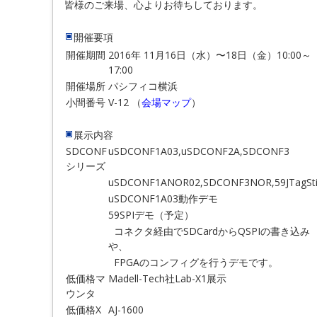
皆様のご来場、心よりお待ちしております。
開催要項
開催期間
2016年 11月16日（水）〜18日（金）10:00～
17:00
開催場所
パシフィコ横浜
小間番号
V-12 （
会場マップ
）
展示内容
SDCONF
uSDCONF1A03,uSDCONF2A,SDCONF3
シリーズ
uSDCONF1ANOR02,SDCONF3NOR,59JTagSti
uSDCONF1A03動作デモ
59SPIデモ（予定）
コネクタ経由でSDCardからQSPIの書き込み
や、
FPGAのコンフィグを行うデモです。
低価格マ
Madell-Tech社Lab-X1展示
ウンタ
低価格X
AJ-1600