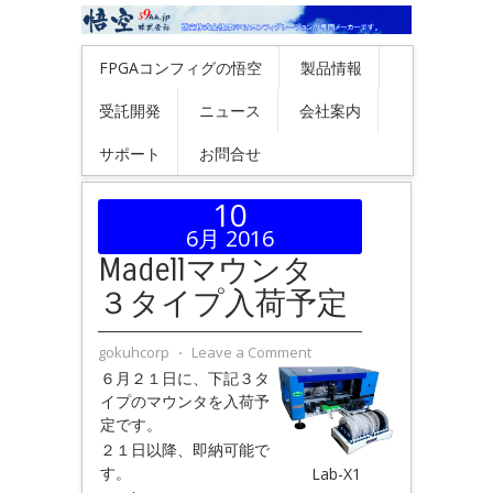
FPGAコンフィグの悟空
製品情報
受託開発
ニュース
会社案内
サポート
お問合せ
10
6月 2016
Madellマウンタ
３タイプ入荷予定
gokuhcorp
⋅
Leave a Comment
６月２１日に、下記３タ
イプのマウンタを入荷予
定です。
２１日以降、即納可能で
す。
Lab-X1